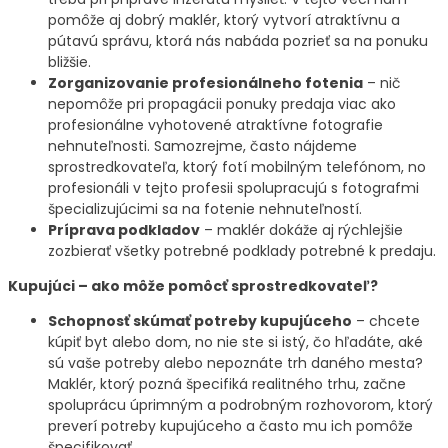
pomôže aj dobrý maklér, ktorý vytvorí atraktívnu a
pútavú správu, ktorá nás nabáda pozrieť sa na ponuku
bližšie.
Zorganizovanie profesionálneho fotenia
– nič
nepomôže pri propagácii ponuky predaja viac ako
profesionálne vyhotovené atraktívne fotografie
nehnuteľnosti. Samozrejme, často nájdeme
sprostredkovateľa, ktorý fotí mobilným telefónom, no
profesionáli v tejto profesii spolupracujú s fotografmi
špecializujúcimi sa na fotenie nehnuteľností.
Príprava podkladov
– maklér dokáže aj rýchlejšie
zozbierať všetky potrebné podklady potrebné k predaju.
Kupujúci – ako môže pomôcť sprostredkovateľ?
Schopnosť skúmať potreby kupujúceho
– chcete
kúpiť byt alebo dom, no nie ste si istý, čo hľadáte, aké
sú vaše potreby alebo nepoznáte trh daného mesta?
Maklér, ktorý pozná špecifiká realitného trhu, začne
spoluprácu úprimným a podrobným rozhovorom, ktorý
preverí potreby kupujúceho a často mu ich pomôže
špecifikovať.