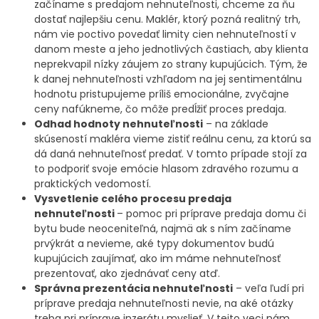
začíname s predajom nehnuteľnosti, chceme za ňu
dostať najlepšiu cenu. Maklér, ktorý pozná realitný trh,
nám vie poctivo povedať limity cien nehnuteľností v
danom meste a jeho jednotlivých častiach, aby klienta
neprekvapil nízky záujem zo strany kupujúcich. Tým, že
k danej nehnuteľnosti vzhľadom na jej sentimentálnu
hodnotu pristupujeme príliš emocionálne, zvyčajne
ceny nafúkneme, čo môže predĺžiť proces predaja.
Odhad hodnoty nehnuteľnosti
– na základe
skúseností makléra vieme zistiť reálnu cenu, za ktorú sa
dá daná nehnuteľnosť predať. V tomto prípade stojí za
to podporiť svoje emócie hlasom zdravého rozumu a
praktických vedomostí.
Vysvetlenie celého procesu predaja
nehnuteľnosti
– pomoc pri príprave predaja domu či
bytu bude neoceniteľná, najmä ak s ním začíname
prvýkrát a nevieme, aké typy dokumentov budú
kupujúcich zaujímať, ako im máme nehnuteľnosť
prezentovať, ako zjednávať ceny atď.
Správna prezentácia nehnuteľnosti
– veľa ľudí pri
príprave predaja nehnuteľnosti nevie, na aké otázky
treba pri príprave inzerátu myslieť. V tejto veci nám