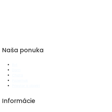
PROMO reality
Gemerská 3, Košice
promoreality@gmail.com
Naša ponuka
Byt
Dom
Chata
Pozemok
Priestor a objekt
Informácie