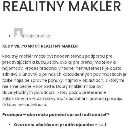
REALITNÝ MAKLÉR
PROMOreality
KEDY VIE POMÔCŤ REALITNÝ MAKLÉR
Realitný maklér môže byť neoceniteľnou podporou pre
predávajúcich a kupujúcich, ako aj pre prenajímateľov a
nájomcov. Proces hľadania vhodnej nehnuteľnosti je často
zdĺhavý a únavný a pri našich každodenných povinnostiach je
ťažké nájsť tie správne ponuky, najmä v oblastiach, s ktorými
nie sme bežne v kontakte. Dobrý maklér môže byť
dôveryhodným poradcom, ktorý pozná preferencie
zákazníkov a vie, ako sa vyhnúť nástrahám procesu predaja
či kúpy nehnuteľnosti.
Predajca – ako môže pomôcť sprostredkovateľ?
Overenie očakávaní predávajúceho
– keď