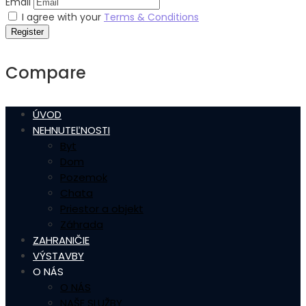
Email
I agree with your
Terms & Conditions
Register
Compare
ÚVOD
NEHNUTEĽNOSTI
Byt
Dom
Pozemok
Chata
Priestor a objekt
Záhrada
ZAHRANIČIE
VÝSTAVBY
O NÁS
O NÁS
NAŠE SLUŽBY