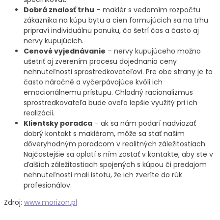
Dobrá znalosť trhu
– maklér s vedomím rozpočtu
zákazníka na kúpu bytu a cien formujúcich sa na trhu
pripraví individuálnu ponuku, čo šetrí čas a často aj
nervy kupujúcich.
Cenové vyjednávanie
– nervy kupujúceho možno
ušetriť aj zverením procesu dojednania ceny
nehnuteľnosti sprostredkovateľovi. Pre obe strany je to
často náročné a vyčerpávajúce kvôli ich
emocionálnemu prístupu. Chladný racionalizmus
sprostredkovateľa bude oveľa lepšie využitý pri ich
realizácii.
Klientsky poradca
– ak sa nám podarí nadviazať
dobrý kontakt s maklérom, môže sa stať našim
dôveryhodným poradcom v realitných záležitostiach.
Najčastejšie sa oplatí s ním zostať v kontakte, aby ste v
ďalších záležitostiach spojených s kúpou či predajom
nehnuteľnosti mali istotu, že ich zveríte do rúk
profesionálov.
Zdroj:
www.morizon.pl